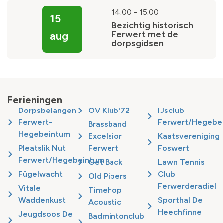
14:00
-
15:00
15
Bezichtig historisch
Ferwert met de
aug
dorpsgidsen
Ferieningen
Dorpsbelangen
OV Klub'72
IJsclub
Ferwert-
Ferwert/Hegebe
Brassband
Hegebeintum
Excelsior
Kaatsvereniging
Pleatslik Nut
Ferwert
Foswert
Ferwert/Hegebeintum
Get Back
Lawn Tennis
Fûgelwacht
Club
Old Pipers
Ferwerderadiel
Vitale
Timehop
Waddenkust
Sporthal De
Acoustic
Heechfinne
Jeugdsoos De
Badmintonclub