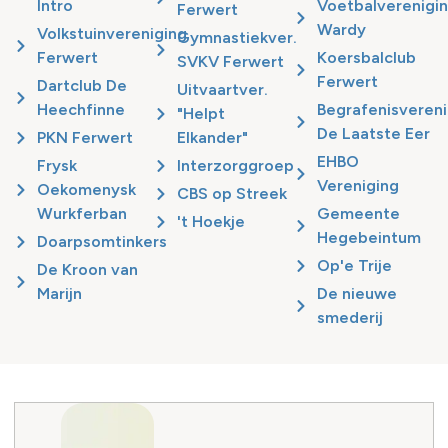
Intro
Voetbalverenigi
Ferwert
Wardy
Volkstuinvereniging
Gymnastiekver.
Ferwert
Koersbalclub
SVKV Ferwert
Ferwert
Dartclub De
Uitvaartver.
Heechfinne
Begrafenisvereni
"Helpt
De Laatste Eer
PKN Ferwert
Elkander"
EHBO
Frysk
Interzorggroep
Vereniging
Oekomenysk
CBS op Streek
Wurkferban
Gemeente
't Hoekje
Hegebeintum
Doarpsomtinkers
Op'e Trije
De Kroon van
Marijn
De nieuwe
smederij