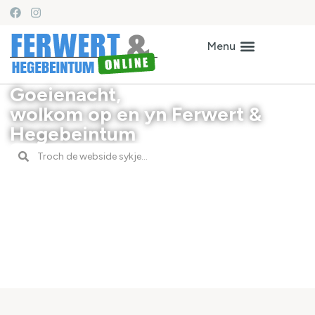
Goeienacht,
wolkom op en yn Ferwert &
Hegebeintum