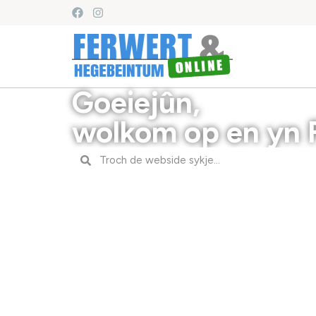
Goeiejûn,
wolkom op en yn 