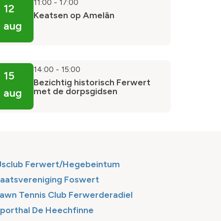
11:00
-
17:00
12
Keatsen op Amelân
aug
14:00
-
15:00
15
Bezichtig historisch Ferwert
met de dorpsgidsen
aug
Jsclub Ferwert/Hegebeintum
aatsvereniging Foswert
awn Tennis Club Ferwerderadiel
porthal De Heechfinne