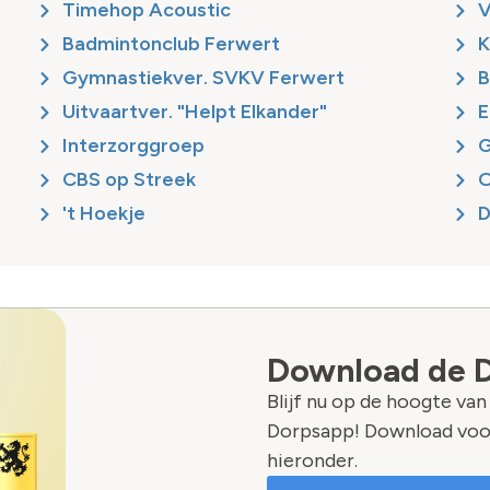
Timehop Acoustic
V
Badmintonclub Ferwert
K
Gymnastiekver. SVKV Ferwert
B
Uitvaartver. "Helpt Elkander"
E
Interzorggroep
G
CBS op Streek
O
't Hoekje
D
Download de 
Blijf nu op de hoogte va
Dorpsapp! Download voo
hieronder.