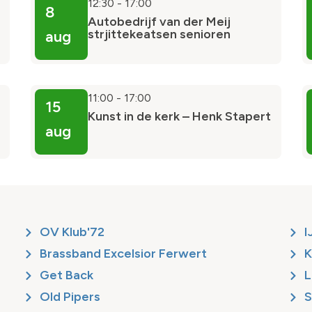
12:30
-
17:00
8
Autobedrijf van der Meij
strjittekeatsen senioren
aug
11:00
-
17:00
15
Kunst in de kerk – Henk Stapert
aug
m
OV Klub'72
I
Brassband Excelsior Ferwert
K
Get Back
L
Old Pipers
S