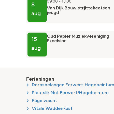
09:00
-
13:00
8
Van Dijk Bouw strjittekeatsen
jeugd
aug
Oud Papier Muziekvereniging
15
Excelsior
aug
Ferieningen
Dorpsbelangen Ferwert-Hegebeintu
Pleatslik Nut Ferwert/Hegebeintum
Fûgelwacht
Vitale Waddenkust