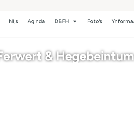
Nijs
Aginda
DBFH
Foto’s
Ynforma
Ferwert & Hegebeintum