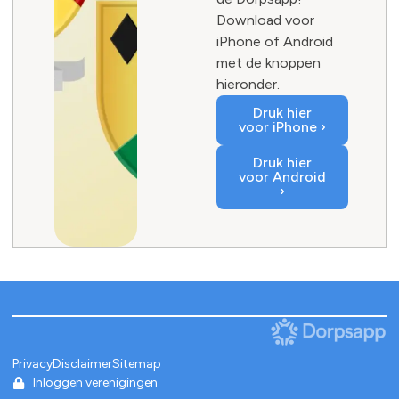
Download voor
iPhone of Android
met de knoppen
hieronder.
Druk hier
voor iPhone ›
Druk hier
voor Android
›
Privacy
Disclaimer
Sitemap
Inloggen verenigingen