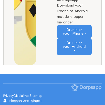
Download voor
iPhone of Android
met de knoppen
hieronder.
Druk hier
voor iPhone ›
Druk hier
voor Android
›
Privacy
Disclaimer
Sitemap
Inloggen verenigingen