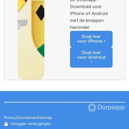
Download voor
iPhone of Android
met de knoppen
hieronder.
Druk hier
voor iPhone ›
Druk hier
voor Android
›
Privacy
Disclaimer
Sitemap
Inloggen verenigingen