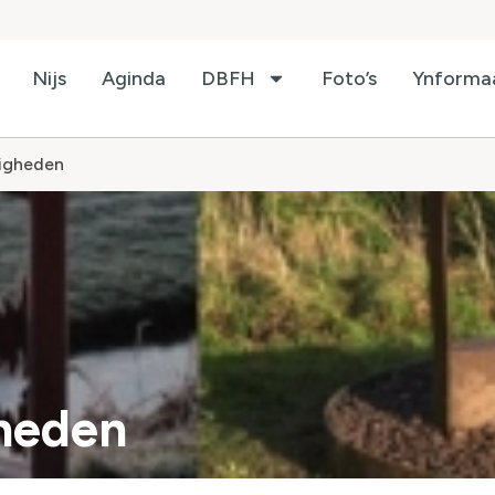
Nijs
Aginda
DBFH
Foto’s
Ynforma
igheden
heden