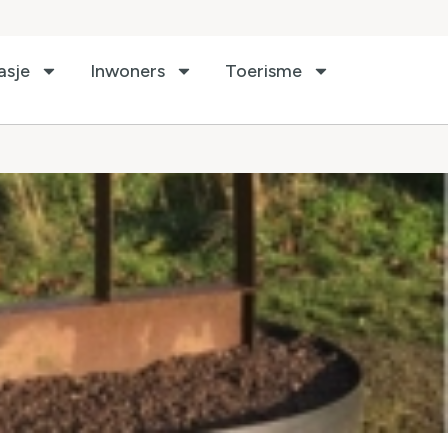
asje
Inwoners
Toerisme