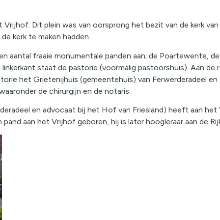
t Vrijhof. Dit plein was van oorsprong het bezit van de kerk va
t de kerk te maken hadden.
 een aantal fraaie monumentale panden aan; de Poartewente, d
 linkerkant staat de pastorie (voormalig pastoorshuis). Aan de
torie het Grietenijhuis (gemeentehuis) van Ferwerderadeel e
aaronder de chirurgijn en de notaris.
deradeel en advocaat bij het Hof van Friesland) heeft aan het
and aan het Vrijhof geboren, hij is later hoogleraar aan de Ri