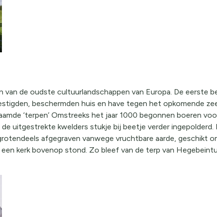
en van de oudste cultuurlandschappen van Europa. De eerste b
s vestigden, beschermden huis en have tegen het opkomende z
aamde ‘terpen’ Omstreeks het jaar 1000 begonnen boeren voor 
e uitgestrekte kwelders stukje bij beetje verder ingepolderd. D
 grotendeels afgegraven vanwege vruchtbare aarde, geschikt 
 een kerk bovenop stond. Zo bleef van de terp van Hegebeintum