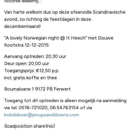
Noorse lekkernij…
Van harte welkom dus op deze sfeervolle Scandinavische
avond, zo richting de feestdagen in deze
decembermaand!
“A lovely Norwegian night @ It Heech” met Douwe
Kootstra 12-12-2015
Aanvang optreden: 20.30 uur
Deur open: 20.00 uur
Toegangsprijs: €12,50 p.p.
incl. gratis koffie en thee
Boumaloane 1 9172 PB Ferwert
Toegang tot dit optreden is alleen mogelijk na aanmelding
via tel. 0518-721020, 06.54763154 of via
bobdeboer@pinupsanddowns.com
{loadposition sharethis}