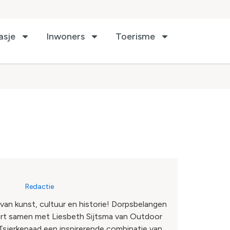
asje
Inwoners
Toerisme
Redactie
van kunst, cultuur en historie! Dorpsbelangen
rt samen met Liesbeth Sijtsma van Outdoor
f Tsjerkepaad een inspirerende combinatie van