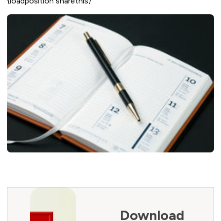
{loadposition sharethis}
Download