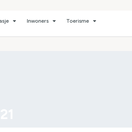
asje
Inwoners
Toerisme
21