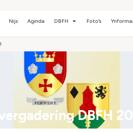
Nijs
Aginda
DBFH
Foto’s
Ynforma
1
vergadering DBFH 20