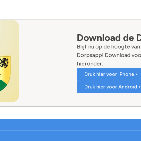
Download de 
Blijf nu op de hoogte va
Dorpsapp! Download voo
hieronder.
Druk hier voor iPhone ›
Druk hier voor Android ›