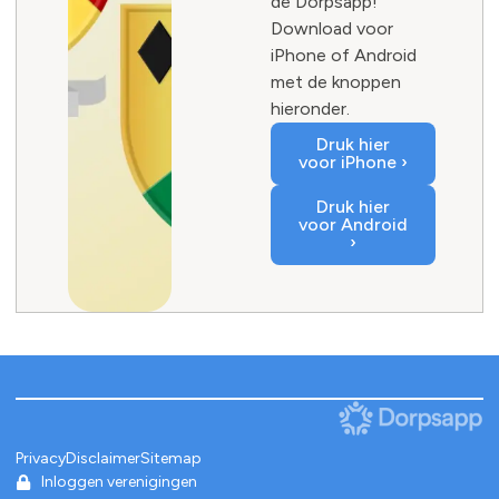
de Dorpsapp!
Download voor
iPhone of Android
met de knoppen
hieronder.
Druk hier
voor iPhone ›
Druk hier
voor Android
›
Privacy
Disclaimer
Sitemap
Inloggen verenigingen