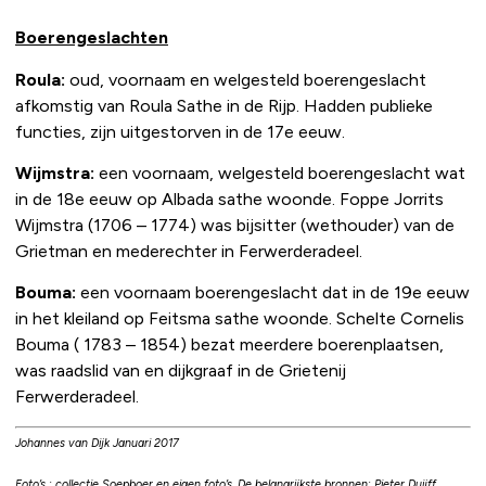
Boerengeslachten
Roula:
oud, voornaam en welgesteld boerengeslacht
afkomstig van Roula Sathe in de Rijp. Hadden publieke
functies, zijn uitgestorven in de 17e eeuw.
Wijmstra:
een voornaam, welgesteld boerengeslacht wat
in de 18e eeuw op Albada sathe woonde. Foppe Jorrits
Wijmstra (1706 – 1774) was bijsitter (wethouder) van de
Grietman en mederechter in Ferwerderadeel.
Bouma:
een voornaam boerengeslacht dat in de 19e eeuw
in het kleiland op Feitsma sathe woonde. Schelte Cornelis
Bouma ( 1783 – 1854) bezat meerdere boerenplaatsen,
was raadslid van en dijkgraaf in de Grietenij
Ferwerderadeel.
Johannes van Dijk Januari 2017
Foto’s : collectie Soepboer en eigen foto’s .De belangrijkste bronnen: Pieter Duijff,