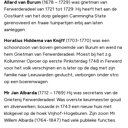
Allard van Burum
(1678 – 1729) was grietman van
Ferwerderadeel van 1721 tot 1729. Hij heeft het aan de
Oostkant van het dorp gelegen Cammingha State
gerenoveerd en fraaie tuinpartijen erbij aan laten
aanleggen.
Horatius Hiddema van Knijff
(1703-1770) was een
schoonzoon van boven genoemde van Burum en werd na
hem Grietman van Ferwerderadeel. Moest bij het z.g.
Kollummer Oproer op eerste Pinksterdag 1748 in Ferwerd
voor het volk verschijnen en is later op de dag met zijn
familie naar Leeuwarden gevlucht, verborgen onder stro
op een boerenwagen.
Mr Jan Albarda
(1712 – 1789) Hij was secretaris van de
Grietenij Ferwerderadeel. Was overste keurmeester goud
en zilverwerken, bouwde in 1743 een nieuw huis met
klokgevel op de hoek Vrijhof-Hogeburen. Zijn zoon Mr
Willem Albarda (1764-1847) had vele publieke functies.