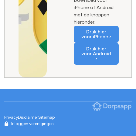
Download voor
iPhone of Android
met de knoppen
hieronder.
Druk hier
voor iPhone ›
Druk hier
voor Android
›
Privacy
Disclaimer
Sitemap
Inloggen verenigingen