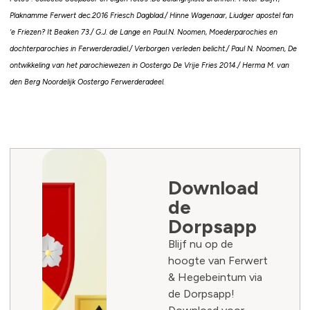
Plaknamme Ferwert dec.2016 Friesch Dagblad./ Hinne Wagenaar, Liudger apostel fan
‘e Friezen? It Beaken 73./ G.J. de Lange en Paul.N. Noomen, Moederparochies en
dochterparochies in Ferwerderadiel./ Verborgen verleden belicht./ Paul N. Noomen, De
ontwikkeling van het parochiewezen in Oostergo De Vrije Fries 2014./ Herma M. van
den Berg Noordelijk Oostergo Ferwerderadeel.
Download
de
Dorpsapp
Blijf nu op de
hoogte van Ferwert
& Hegebeintum via
de Dorpsapp!