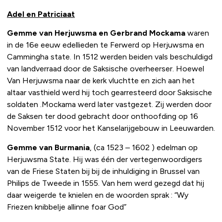
Adel en Patriciaat
Gemme van Herjuwsma en Gerbrand Mockama
waren
in de 16e eeuw edellieden te Ferwerd op Herjuwsma en
Cammingha state. In 1512 werden beiden vals beschuldigd
van landverraad door de Saksische overheerser. Hoewel
Van Herjuwsma naar de kerk vluchtte en zich aan het
altaar vasthield werd hij toch gearresteerd door Saksische
soldaten .Mockama werd later vastgezet. Zij werden door
de Saksen ter dood gebracht door onthoofding op 16
November 1512 voor het Kanselarijgebouw in Leeuwarden.
Gemme van Burmania
, (ca 1523 – 1602 ) edelman op
Herjuwsma State. Hij was één der vertegenwoordigers
van de Friese Staten bij bij de inhuldiging in Brussel van
Philips de Tweede in 1555. Van hem werd gezegd dat hij
daar weigerde te knielen en de woorden sprak : “Wy
Friezen knibbelje allinne foar God”