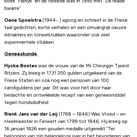
boek “Fabryk” en de tweede was in 1995 met “De reade
bwarre“
Oene Spoelstra
(1944- ) agoog en schreef in de Friese
taal gedichten, korte verhalen en een omvangrijk oeuvre
éénakters en toneelstukken waaronder ook veel
experimentele stukken.
Geneeskunde
Hycke Bootes
was de vrouw van de Mr Chirurgijn Tjeerd
Ritzers. Zij kreeg in 1731 250 gulden uitgekeerd van de
Friese Staten en ook nog een pensioen van 100
caroliguldens per jaar. Dit was voor het door haar
bedachte en ontwikkelde recept van een geneesmiddel
tegen hondsdolheid.
Rienk Jans van der Leij
(1768 – 1846) Was Vroed – en
Heelmeester in Ferwert van 1799 tot 1846. Hij kreeg op
16 januari 1826 een gouden medaille uitgereikt “Ter
belooning van zijn belangeloze ijver in het bevorderen van