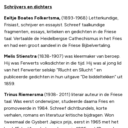
Schrijvers en dichters
Eeltje Boates Folkertsma,
(1893-1968) Letterkundige,
Frisiast, schrijver en essayist. Schreef taalkundige
fragmenten, essays, kritieken en gedichten in de Friese
taal. Vertaalde de Heidelbergse Cathechismus in het Fries
en had een groot aandeel in de Friese Bijbelvertaling.
Melis Stienstra
(1838-1907) was kleermaker van beroep.
Hij was Ferwerts volksdichter in die tijd. Hij was al jong lid
van het Ferwerter selskip “Rîucht en Slîucht “ en
publiceerde gedichten in hun uitgave “De biddeltekken“ uit
1859.
Trinus Riemersma
(1938- 2011) literair auteur in de Friese
taal. Was eerst onderwijzer, studeerde daarna Fries en
promoveerde in 1984. Schreef dichtbundels, korte
verhalen, romans en literatuur kritische bijdragen. Won
tweemaal de Gysbert Japicx prijs, eerst in 1965 met het