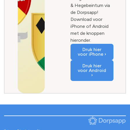
& Hegebeintum via
de Dorpsapp!
Download voor
iPhone of Android
met de knoppen
hieronder.
Druk hier
voor iPhone ›
Druk hier
voor Android
›