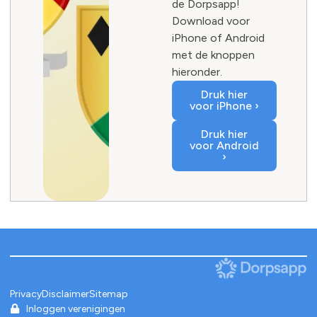
de Dorpsapp!
Download voor
iPhone of Android
met de knoppen
hieronder.
Druk hier
voor iPhone ›
Druk hier
voor Android
›
Privacy
Disclaimer
Sitemap
Inloggen verenigingen