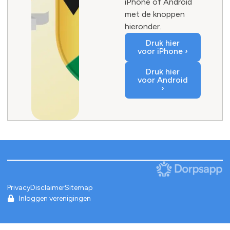
iPhone of Android
met de knoppen
hieronder.
Druk hier
voor iPhone ›
Druk hier
voor Android
›
Privacy
Disclaimer
Sitemap
Inloggen verenigingen