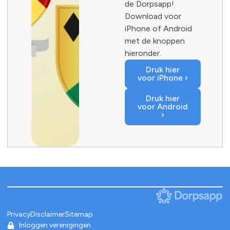
de Dorpsapp!
Download voor
iPhone of Android
met de knoppen
hieronder.
Druk hier
voor iPhone ›
Druk hier
voor Android
›
Privacy
Disclaimer
Sitemap
Inloggen verenigingen