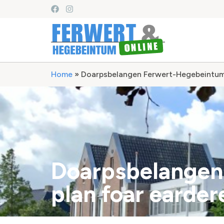
Home
»
Doarpsbelangen Ferwert-Hegebeintum
Doarpsbelangen
plan foar earde