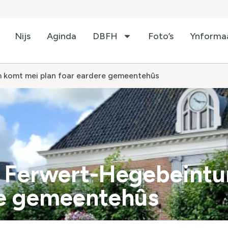
Nijs
Aginda
DBFH
Foto’s
Ynforma
 komt mei plan foar eardere gemeentehûs
 Ferwert-Hegebeint
re gemeentehûs