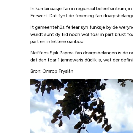
In kombinaasje fan in regionaal beleefsintrum, i
Ferwert. Dat fynt de feriening fan doarpsbela
It gemeentehûs ferlear syn funksje by de werynd
wurdt sûnt dy tiid noch wol foar in part brûkt f
part en in lettere oanbou.
Neffens Sjak Papma fan doarpsbelangen is de n
dat dan foar 1 jannewaris dúdlik is, wat der defini
Bron: Omrop Fryslân