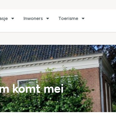
asje
Inwoners
Toerisme
um komt mei