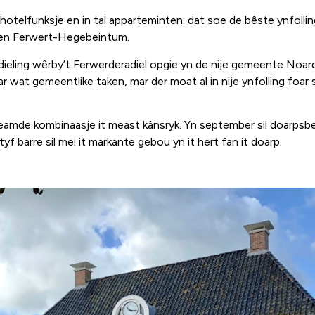
n hotelfunksje en in tal apparteminten: dat soe de bêste ynfol
ngen Ferwert-Hegebeintum.
ieling wêrby’t Ferwerderadiel opgie yn de nije gemeente Noarde
oar wat gemeentlike taken, mar der moat al in nije ynfolling foa
eamde kombinaasje it meast kânsryk. Yn september sil doarps
tyf barre sil mei it markante gebou yn it hert fan it doarp.