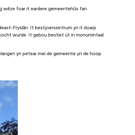
ling wêze foar it eardere gemeentehûs fan
ast-Fryslân. It bestjoerssintrum yn it doarp
r socht wurde. It gebou bestiet út in monumintaal
belangen yn petear mei de gemeente yn de hoop