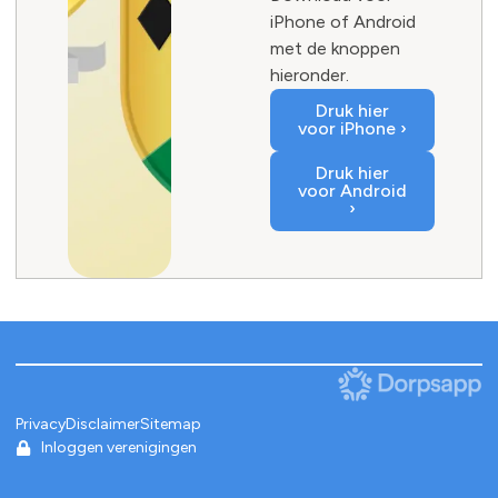
iPhone of Android
met de knoppen
hieronder.
Druk hier
voor iPhone ›
Druk hier
voor Android
›
Privacy
Disclaimer
Sitemap
Inloggen verenigingen