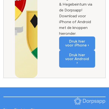
& Hegebeintum via
de Dorpsapp!
Download voor
iPhone of Android
met de knoppen
hieronder.
Druk hier
voor iPhone ›
Druk hier
voor Android
›