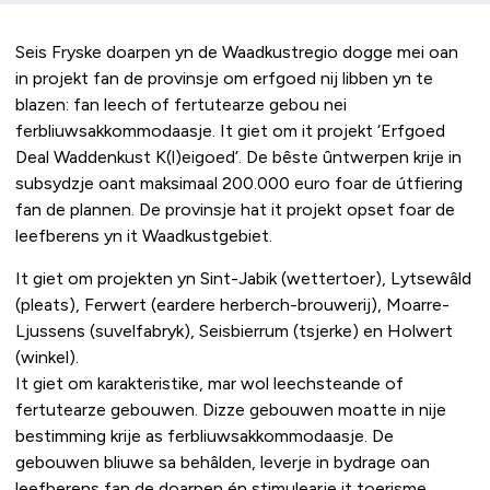
Seis Fryske doarpen yn de Waadkustregio dogge mei oan
in projekt fan de provinsje om erfgoed nij libben yn te
blazen: fan leech of fertutearze gebou nei
ferbliuwsakkommodaasje. It giet om it projekt ‘Erfgoed
Deal Waddenkust K(l)eigoed’. De bêste ûntwerpen krije in
subsydzje oant maksimaal 200.000 euro foar de útfiering
fan de plannen. De provinsje hat it projekt opset foar de
leefberens yn it Waadkustgebiet.
It giet om projekten yn Sint-Jabik (wettertoer), Lytsewâld
(pleats), Ferwert (eardere herberch-brouwerij), Moarre-
Ljussens (suvelfabryk), Seisbierrum (tsjerke) en Holwert
(winkel).
It giet om karakteristike, mar wol leechsteande of
fertutearze gebouwen. Dizze gebouwen moatte in nije
bestimming krije as ferbliuwsakkommodaasje. De
gebouwen bliuwe sa behâlden, leverje in bydrage oan
leefberens fan de doarpen én stimulearje it toerisme.