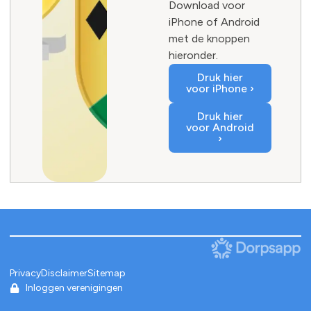
Download voor
iPhone of Android
met de knoppen
hieronder.
Druk hier
voor iPhone ›
Druk hier
voor Android
›
Privacy
Disclaimer
Sitemap
Inloggen verenigingen