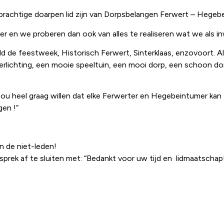
 prachtige doarpen lid zijn van Dorpsbelangen Ferwert – Hegeb
r en we proberen dan ook van alles te realiseren wat we als i
eeld de feestweek, Historisch Ferwert, Sinterklaas, enzovoort. All
erlichting, een mooie speeltuin, een mooi dorp, een schoon d
zou heel graag willen dat elke Ferwerter en Hegebeintumer kan 
gen !”
n de niet-leden!
rek af te sluiten met: “Bedankt voor uw tijd en lidmaatschap