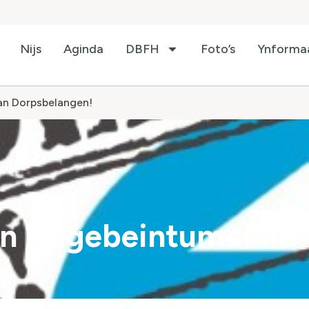
Nijs
Aginda
DBFH
Foto’s
Ynforma
van Dorpsbelangen!
en Hegebeintumer lid