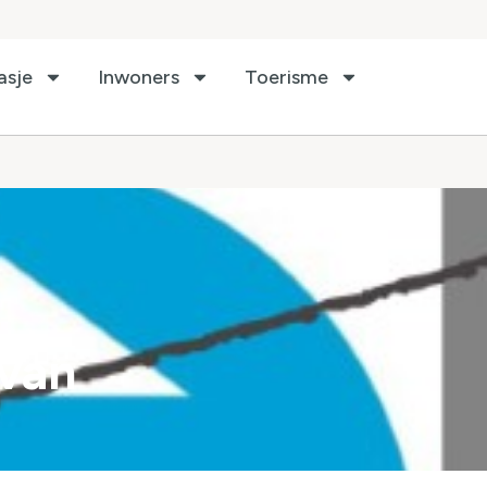
asje
Inwoners
Toerisme
 van