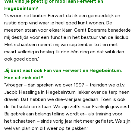
Wat vind je prettig of mooi aan Ferwert en
Hegebeintum?
‘Ik woon net buiten Ferwert dat ik een gemoedelijk en
rustig dorp vind waar je heel goed kunt wonen. De
meesten staan voor elkaar klaar. Gerrit Boersma benaderde
mij destijds voor een functie in het bestuur van de Iisclub.
Het schaatsen neemt mij van september tot en met
maart volledig in beslag. Ik doe één ding en dat wil ik dan
ook goed doen.’
Jij bent vast ook Fan van Ferwert en Hegebeintum.
Hoe uit zich dat?
‘Vroeger – dan spreken we over 1997 – trainden we o.l.v.
Jacob Hesslinga in Hegebeintum; lekker over de terp heen
draven. Dat hebben we drie-vier jaar gedaan. Toen is ook
de fietsclub ontstaan. We zijn zelfs naar Frankrijk geweest.
Bij gebrek aan belangstelling wordt er– als training voor
het schaatsen – sinds vorig jaar niet meer gefietst. We zijn
wel van plan om dit weer op te pakken.’