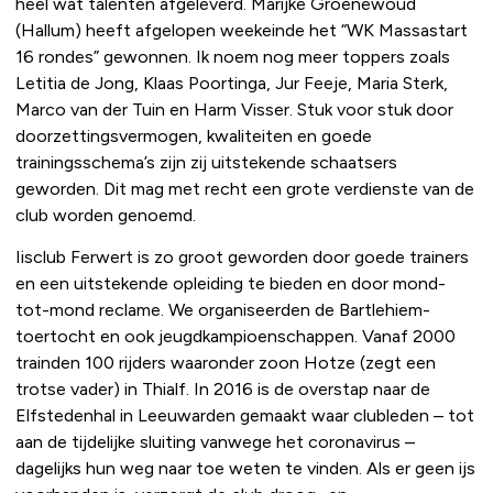
heel wat talenten afgeleverd. Marijke Groenewoud
(Hallum) heeft afgelopen weekeinde het “WK Massastart
16 rondes” gewonnen. Ik noem nog meer toppers zoals
Letitia de Jong, Klaas Poortinga, Jur Feeje, Maria Sterk,
Marco van der Tuin en Harm Visser. Stuk voor stuk door
doorzettingsvermogen, kwaliteiten en goede
trainingsschema’s zijn zij uitstekende schaatsers
geworden. Dit mag met recht een grote verdienste van de
club worden genoemd.
Iisclub Ferwert is zo groot geworden door goede trainers
en een uitstekende opleiding te bieden en door mond-
tot-mond reclame. We organiseerden de Bartlehiem-
toertocht en ook jeugdkampioenschappen. Vanaf 2000
trainden 100 rijders waaronder zoon Hotze (zegt een
trotse vader) in Thialf. In 2016 is de overstap naar de
Elfstedenhal in Leeuwarden gemaakt waar clubleden – tot
aan de tijdelijke sluiting vanwege het coronavirus –
dagelijks hun weg naar toe weten te vinden. Als er geen ijs