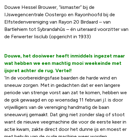
Douwe Hessel Brouwer, “iismaster” bij de
IJswegencentrale Oostergo en Rayonhoofd bij de
Elfstedenvereniging van Rayon 20 Birdaard – van
Bartlehiem tot Sybrandahûs – én uiteraard voorzitter van
de Ferwerter Iisclub (opgericht in 1933)
Douwe, het dooiweer heeft inmiddels ingezet maar
wat hebben we een machtig mooi weekeinde met
ijspret achter de rug. Vertel!
‘In de voorbereidingsfase baarden de harde wind en
sneeuw zorgen. Met in gedachten dat er een langere
periode van strenge vorst aan zat te komen, hebben we
de gok gewaagd en op woensdag 11 februari j.l. is door
vrijwilligers van de vereniging handmatig de baan
sneeuwvrij gemaakt. Dat ging niet zonder slag of stoot
want de nieuwe veegmachine die voor de eerste keer in
actie kwam, zakte direct door het dunne ijs en moest er
met behulp van de oude machine weer worden