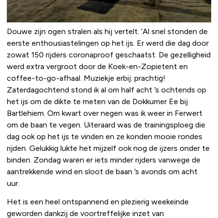
Douwe zijn ogen stralen als hij vertelt. ‘Al snel stonden de
eerste enthousiastelingen op het ijs. Er werd die dag door
zowat 150 rijders coronaproof geschaatst. De gezelligheid
werd extra vergroot door de Koek-en-Zopietent en
coffee-to-go-afhaal. Muziekje erbij: prachtig!
Zaterdagochtend stond ik al om half acht ’s ochtends op
het ijs om de dikte te meten van de Dokkumer Ee bij
Bartlehiem. Om kwart over negen was ik weer in Ferwert
om de baan te vegen. Uiteraard was de trainingsploeg die
dag ook op het ijs te vinden en ze konden mooie rondes
rijden. Gelukkig lukte het mijzelf ook nog de ijzers onder te
binden. Zondag waren er iets minder rijders vanwege de
aantrekkende wind en sloot de baan ’s avonds om acht
uur.
Het is een heel ontspannend en plezierig weekeinde
geworden dankzij de voortreffelijke inzet van