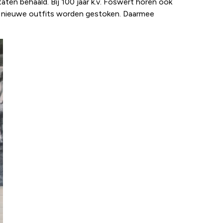
aten behaald. Bij 100 jaar k.v. Foswert horen ook
n nieuwe outfits worden gestoken. Daarmee