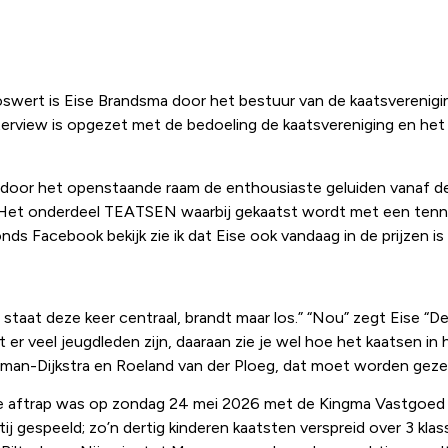
 Foswert is Eise Brandsma door het bestuur van de kaatsvereni
erview is opgezet met de bedoeling de kaatsvereniging en het k
 mij door het openstaande raam de enthousiaste geluiden vanaf d
g. Het onderdeel TEATSEN waarbij gekaatst wordt met een tennis
vonds Facebook bekijk zie ik dat Eise ook vandaag in de prijzen is 
 staat deze keer centraal, brandt maar los.” “Nou” zegt Eise “
 er veel jeugdleden zijn, daaraan zie je wel hoe het kaatsen in
an-Dijkstra en Roeland van der Ploeg, dat moet worden gezegd.
De aftrap was op zondag 24 mei 2026 met de Kingma Vastgoed V
 gespeeld; zo’n dertig kinderen kaatsten verspreid over 3 klas