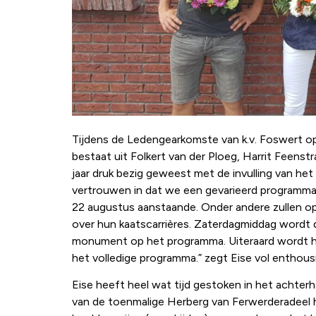
Tijdens de Ledengearkomste van k.v. Foswert op
bestaat uit Folkert van der Ploeg, Harrit Feenst
jaar druk bezig geweest met de invulling van h
vertrouwen in dat we een gevarieerd programma i
22 augustus aanstaande. Onder andere zullen op
over hun kaatscarrières. Zaterdagmiddag wordt d
monument op het programma. Uiteraard wordt he
het volledige programma.” zegt Eise vol enthous
Eise heeft heel wat tijd gestoken in het achter
van de toenmalige Herberg van Ferwerderadeel h