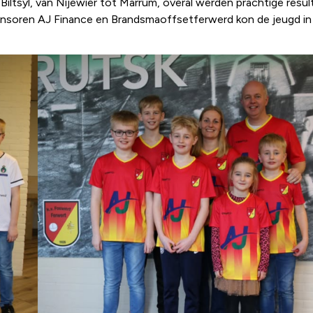
Biltsyl, van Nijewier tot Marrum, overal werden prachtige result
ponsoren AJ Finance en Brandsmaoffsetferwerd kon de jeugd i