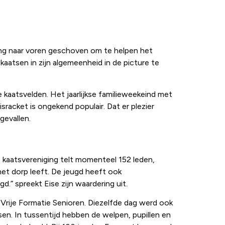
ging naar voren geschoven om te helpen het
aatsen in zijn algemeenheid in de picture te
e kaatsvelden. Het jaarlijkse familieweekeind met
racket is ongekend populair. Dat er plezier
gevallen.
De kaatsvereniging telt momenteel 152 leden,
 het dorp leeft. De jeugd heeft ook
” spreekt Eise zijn waardering uit.
rije Formatie Senioren. Diezelfde dag werd ook
sen. In tussentijd hebben de welpen, pupillen en