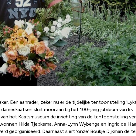
er. Een aanrader, zeker nu er de tijdelijke tentoonstelling ‘Lyk
r dameskaatsen sluit mooi aan bij het 100-jarig jubileum van k.
t van het Kaatsmuseum de inrichting van de tentoonstelling ve
4 wonnen Hilda Tjepkema, Anna-Lynn Wybenga en Ingrid de Haan
erd georganiseerd. Daarnaast siert ‘onze’ Boukje Dijkman de te