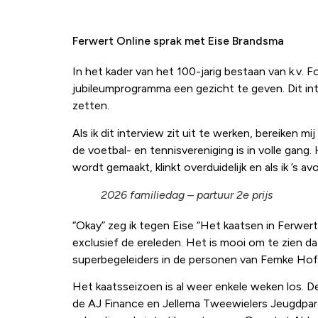
Ferwert Online sprak met Eise Brandsma
In het kader van het 100-jarig bestaan van k.v.
jubileumprogramma een gezicht te geven. Dit int
zetten.
Als ik dit interview zit uit te werken, bereiken
de voetbal- en tennisvereniging is in volle gan
wordt gemaakt, klinkt overduidelijk en als ik ’s a
2026 familiedag – partuur 2e prijs
“Okay” zeg ik tegen Eise “Het kaatsen in Ferwert
exclusief de ereleden. Het is mooi om te zien dat
superbegeleiders in de personen van Femke Hofm
Het kaatsseizoen is al weer enkele weken los. 
de AJ Finance en Jellema Tweewielers Jeugdpartij