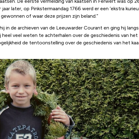
 kaatsen. De eerste vermelding van kaatsen in Ferwert was op 2
ar jaar later, op Pinkstermaandag 1766 werd er een ‘ekstra kurieu
gewonnen of waar deze prijzen zijn beland.”
j in de archieven van de Leeuwarder Courant en ging hij langs
j heel veel weten te achterhalen over de geschiedenis van het ka
gelijkheid de tentoonstelling over de geschiedenis van het kaat