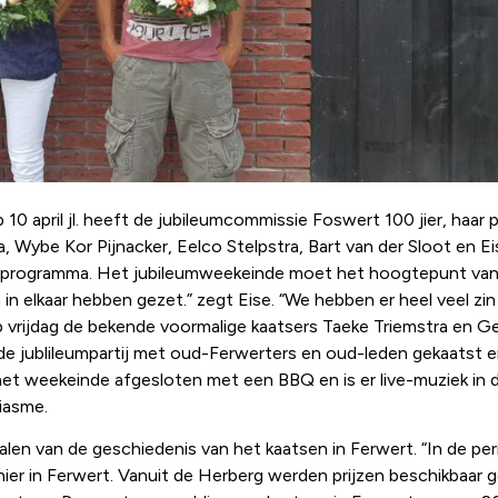
 10 april jl. heeft de jubileumcommissie Foswert 100 jier, ha
ra, Wybe Kor Pijnacker, Eelco Stelpstra, Bart van der Sloot en
et programma. Het jubileumweekeinde moet het hoogtepunt van
n elkaar hebben gezet.” zegt Eise. “We hebben er heel veel zi
 vrijdag de bekende voormalige kaatsers Taeke Triemstra en Ge
e jublileumpartij met oud-Ferwerters en oud-leden gekaatst e
t weekeinde afgesloten met een BBQ en is er live-muziek in d
iasme.
halen van de geschiedenis van het kaatsen in Ferwert. “In de p
ier in Ferwert. Vanuit de Herberg werden prijzen beschikbaar