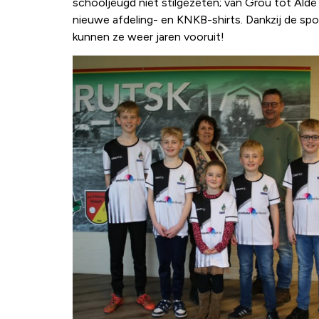
schooljeugd niet stilgezeten; van Grou tot Alde 
nieuwe afdeling- en KNKB-shirts. Dankzij de s
kunnen ze weer jaren vooruit!