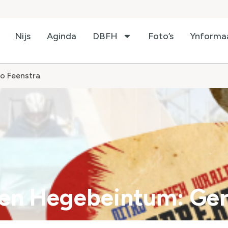
Nijs
Aginda
DBFH
Foto’s
Ynforma
o Feenstra
 en Hegebeintum: Ger