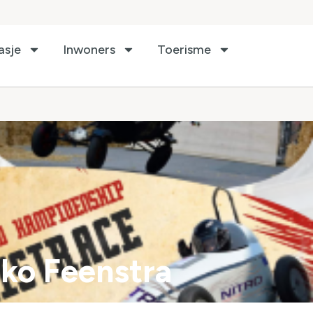
asje
Inwoners
Toerisme
ko Feenstra