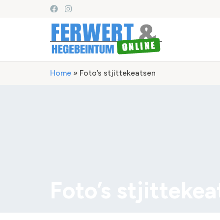
Home
»
Foto’s stjittekeatsen
Foto’s stjitteke