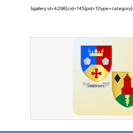
{igallery id=4298|cid=145|pid=1|type=category|