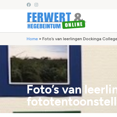
Home
»
Foto’s van leerlingen Dockinga Colle
Foto’s van leerl
fototentoonste