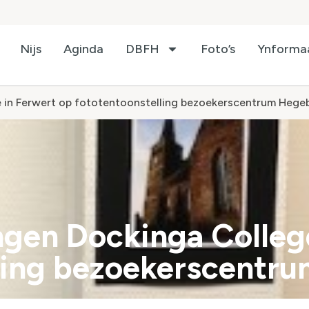
Nijs
Aginda
DBFH
Foto’s
Ynforma
ge in Ferwert op fototentoonstelling bezoekerscentrum Heg
ingen Dockinga Colleg
lling bezoekerscentr