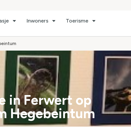
asje
Inwoners
Toerisme
ebeintum
e in Ferwert op
um Hegebeintum