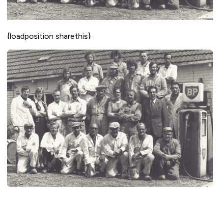
{loadposition sharethis}