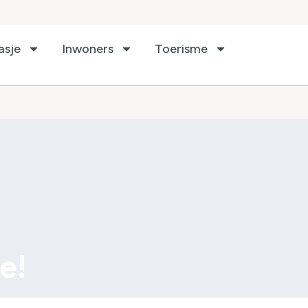
asje
Inwoners
Toerisme
e!