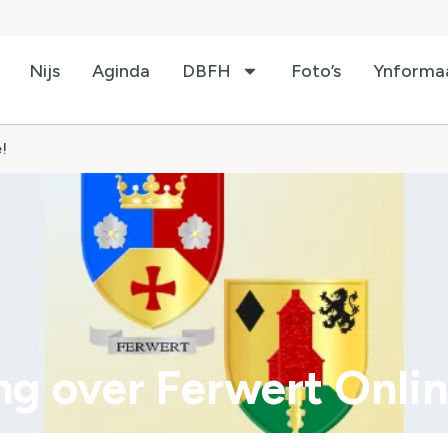
Nijs
Aginda
DBFH
Foto’s
Ynforma
!
g over Ferwert Onlin