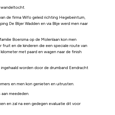
de wandeltocht.
k van de firma Wifo geleid richting Hegebeintum,
ng De Blijer Wadden en via Blije werd men naar
e familie Boersma op de Molenlaan kon men
 fruit en de kinderen die een speciale route van
 kilometer met paard en wagen naar de finish
og ingehaald worden door de drumband Eendracht
nemers en men kon genieten en uitrusten.
rs aan meededen.
 en zal na een gedegen evaluatie dit voor