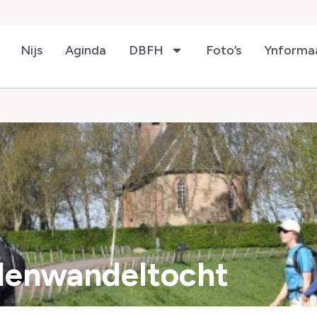
Nijs
Aginda
DBFH
Foto’s
Ynforma
denwandeltocht