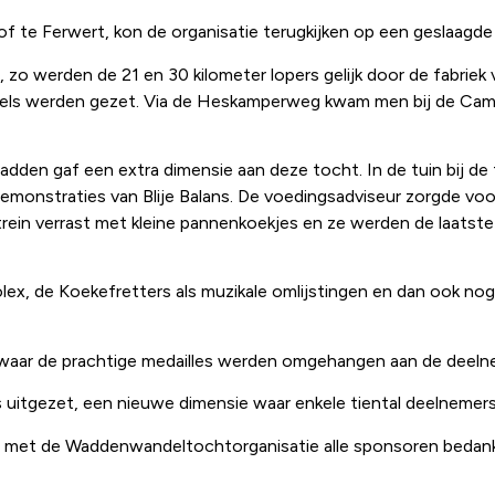
hof te Ferwert, kon de organisatie terugkijken op een geslaag
es, zo werden de 21 en 30 kilometer lopers gelijk door de fabrie
els werden gezet. Via de Heskamperweg kwam men bij de Campi
adden gaf een extra dimensie aan deze tocht. In de tuin bij d
emonstraties van Blije Balans. De voedingsadviseur zorgde voor
rein verrast met kleine pannenkoekjes en ze werden de laatste
ex, de Koekefretters als muzikale omlijstingen en dan ook n
rt, waar de prachtige medailles werden omgehangen aan de deel
s uitgezet, een nieuwe dimensie waar enkele tiental deelneme
met de Waddenwandeltochtorganisatie alle sponsoren bedanken