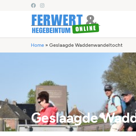
Home
»
Geslaagde Waddenwandeltocht
Geslaagde Wad