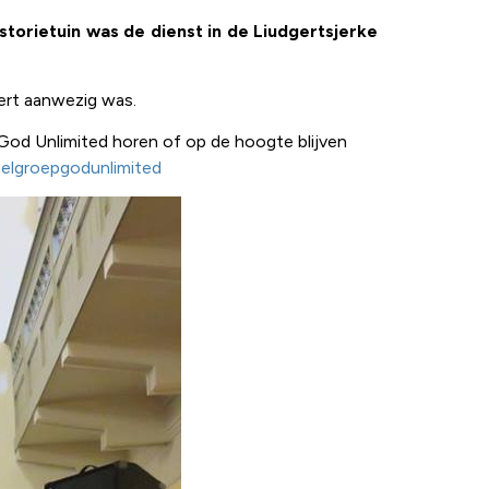
torietuin was de dienst in de Liudgertsjerke
ert aanwezig was.
God Unlimited horen of op de hoogte blijven
lgroepgodunlimited