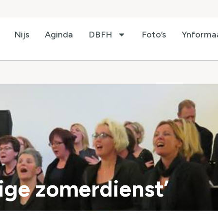
Nijs
Aginda
DBFH
Foto’s
Ynforma
ige zomerdienst’