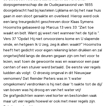
dorpsgemeenschap die de Oudejaarsavond van 1855
doorgebracht had bij kastelein Lijklama en bij het naar huis
gaan in een sloot geraakte en overleed. Hierop werd ook
een lang treurgedicht geschreven door Klaas Symens
Hoornstra gebaseerd op Marcus 13 vers 33: “Ziet toe
waakt en bidt. Want gij weet niet wanneer het de tijd is “.
Vers 37 “Opdat Hij niet onvoorziens kome en U slapende
vinde, en hetgeen Ik U zeg, zeg ik allen: waakt!” Hoornstra
heeft het gedicht voor eigen rekening laten drukken en zal
ongetwijfeld langs de deuren gegaan zijn om het voor te
lezen, wat toen de gewoonte was en waarvoor een paar
centen of een stuiver werd betaald.. De eerste vier regels
luidden als volgt : O droevig ongeval in dit Nieuwjaar
vernomen/ Dat Reinder Pieters was in ’t water
omgekomen/ verdronken is hij niet daar ’t raakte tot de dij/
van boven was hij droog en van het water vrij!
De grafgedichten waren veel korter en bestonden vaak
maar uit vier regels hoewel er ook met meer regels zijn.