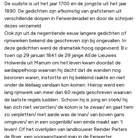
De oudste is uit het jaar 1700 en de jongste uit het jaar
1890. De gedichten zijn afkomstig van grafstenen uit
verschillende dorpen in Ferwerderadiel en door de schrijver
dezes verzameld.
Ook zijn uit de negentiende eeuw langere gedichten of
rijmwerken bekend die geschreven zijn bij ongevallen. In
deze gedichten werd de dramatiek hoog opgevoerd. B.v.
toen op 29 januari 1841 de 29 jarige AEde Lieuwes
Holwerda uit Marrum om het leven kwam doordat de
aardappelhoop waarvan hij dacht dat de wanden nog
bevroren waren, instortte en hij beklemd raakte en niet
onder de kleilaag vandaan kon komen. Hierop werd een
lang rijmwerk van meer dan 60 regels geschreven waarvan
de laatste regels luidden : Schoon hij is jong en sterk/ hij
kan zich niet verzetten/ de kolom is te zwaar/ en gaat hem
zo verpletten/ met aarde was de man/ van boven gans
omgeven/ en in een oogenblik/ een einde maakt aan ’t
leven! Of het overlijden van landbouwer Reinder Pieters
de Boer, een vooraanstaand man in de Ferwerter