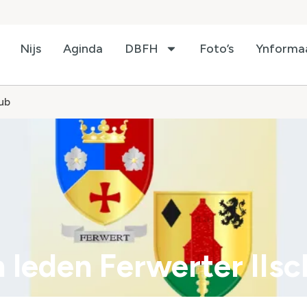
Nijs
Aginda
DBFH
Foto’s
Ynforma
ub
 leden Ferwerter IIsc