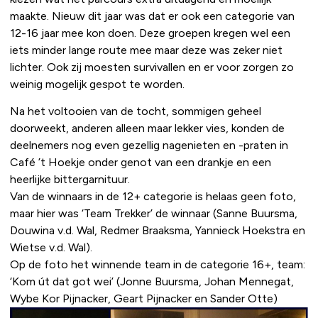
maakte. Nieuw dit jaar was dat er ook een categorie van
12-16 jaar mee kon doen. Deze groepen kregen wel een
iets minder lange route mee maar deze was zeker niet
lichter. Ook zij moesten survivallen en er voor zorgen zo
weinig mogelijk gespot te worden.
Na het voltooien van de tocht, sommigen geheel
doorweekt, anderen alleen maar lekker vies, konden de
deelnemers nog even gezellig nagenieten en -praten in
Café ’t Hoekje onder genot van een drankje en een
heerlijke bittergarnituur.
Van de winnaars in de 12+ categorie is helaas geen foto,
maar hier was ‘Team Trekker’ de winnaar (Sanne Buursma,
Douwina v.d. Wal, Redmer Braaksma, Yannieck Hoekstra en
Wietse v.d. Wal).
Op de foto het winnende team in de categorie 16+, team:
‘Kom út dat got wei’ (Jonne Buursma, Johan Mennegat,
Wybe Kor Pijnacker, Geart Pijnacker en Sander Otte)