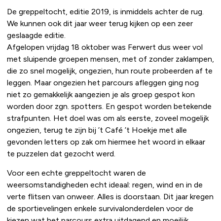
De greppeltocht, editie 2019, is inmiddels achter de rug.
We kunnen ook dit jaar weer terug kijken op een zeer
geslaagde editie.
Afgelopen vrijdag 18 oktober was Ferwert dus weer vol
met sluipende groepen mensen, met of zonder zaklampen,
die zo snel mogelijk, ongezien, hun route probeerden af te
leggen. Maar ongezien het parcours afleggen ging nog
niet zo gemakkelijk aangezien je als groep gespot kon
worden door zgn. spotters. En gespot worden betekende
strafpunten. Het doel was om als eerste, zoveel mogelijk
ongezien, terug te zijn bij ’t Café ’t Hoekje met alle
gevonden letters op zak om hiermee het woord in elkaar
te puzzelen dat gezocht werd.
Voor een echte greppeltocht waren de
weersomstandigheden echt ideaal: regen, wind en in de
verte flitsen van onweer. Alles is doorstaan. Dit jaar kregen
de sportievelingen enkele survivalonderdelen voor de
kiezen wat het parcours extra uitdagend en moeilijk