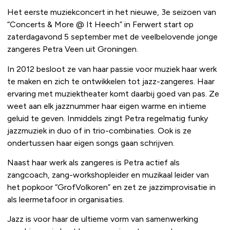
Het eerste muziekconcert in het nieuwe, 3e seizoen van
“Concerts & More @ It Heech” in Ferwert start op
zaterdagavond 5 september met de veelbelovende jonge
zangeres Petra Veen uit Groningen.
In 2012 besloot ze van haar passie voor muziek haar werk
te maken en zich te ontwikkelen tot jazz-zangeres. Haar
ervaring met muziektheater komt daarbij goed van pas. Ze
weet aan elk jazznummer haar eigen warme en intieme
geluid te geven. Inmiddels zingt Petra regelmatig funky
jazzmuziek in duo of in trio-combinaties. Ook is ze
ondertussen haar eigen songs gaan schrijven.
Naast haar werk als zangeres is Petra actief als
zangcoach, zang-workshopleider en muzikaal leider van
het popkoor “GrofVolkoren” en zet ze jazzimprovisatie in
als leermetafoor in organisaties.
Jazz is voor haar de ultieme vorm van samenwerking