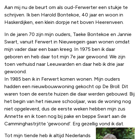
Aan mij nu de beurt om als oud-Ferwerter een stukje te
schrijven. Ik ben Harold Bontekoe, 40 jaar en woon in
Haskerdijken, een klein dorpje net boven Heerenveen.
In de jaren 70 zijn mijn ouders, Taeke Bontekoe en Jannie
Swart, vanuit Ferwert in Nieuwegein gaan wonen omdat
mijn vader daar een baan kreeg. In 1975 ben ik daar
geboren en heb daar tot mijn 7e jaar gewoond. We zijn
toen verhuisd naar Leeuwarden en daar heb ik drie jaar
gewoond.
In 1985 ben ik in Ferwert komen wonen. Mijn ouders
hadden een nieuwbouwwoning gekocht op De Broll. Dit
waren toen de eerste huizen die daar werden gebouwd. Bij
het begin van het nieuwe schooljaar, was de woning nog
niet opgeleverd, dus de eerste weken hebben mijn zus
Annette en ik toen nog bij pake en beppe Swart aan de
Camminghastrjitte ‘gewoond’. Erg gezellig vond ik dat.
Tot mijn tiende heb ik altijd Nederlands