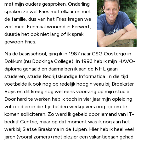
met mijn ouders gesproken. Onderling
spraken ze wel Fries met elkaar en met
de familie, dus van het Fries kregen we
veel mee. Eenmaal wonend in Ferwert,
duurde het ook niet lang of ik sprak
gewoon Fries.
Na de basisschool, ging ik in 1987 naar CSG Oostergo in
Dokkum (nu Dockinga College). In 1993 heb ik mijn HAVO-
diploma gehaald en daarna ben ik aan de NHL gaan
studeren, studie Bedrijfskundige Informatica. In die tijd
voetbalde ik ook nog op redelijk hoog niveau bij Broekster
Boys en dit kreeg nog wel eens voorrang op mijn studie.
Door hard te werken heb ik toch in vier jaar mijn opleiding
voltooid en in die tijd belden werkgevers nog op om te
komen solliciteren. Zo werd ik gebeld door iemand van IT-
bedrijf Centric, maar op dat moment was ik nog aan het
werk bij Sietse Braaksma in de tulpen. Hier heb ik heel veel
jaren (vooral zomers) met plezier een vakantiebaan gehad.