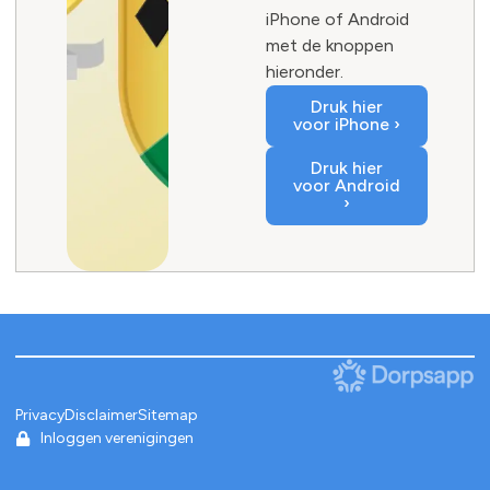
iPhone of Android
met de knoppen
hieronder.
Druk hier
voor iPhone ›
Druk hier
voor Android
›
Privacy
Disclaimer
Sitemap
Inloggen verenigingen