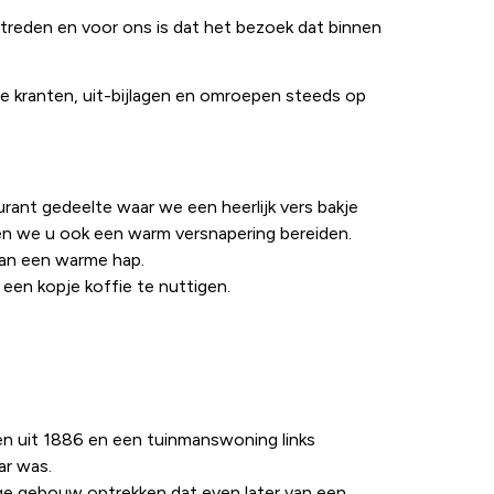
 treden en voor ons is dat het bezoek dat binnen
e kranten, uit-bijlagen en omroepen steeds op
rant gedeelte waar we een heerlijk vers bakje
en we u ook een warm versnapering bereiden.
van een warme hap.
een kopje koffie te nuttigen.
een uit 1886 en een tuinmanswoning links
ar was.
ige gebouw optrekken dat even later van een