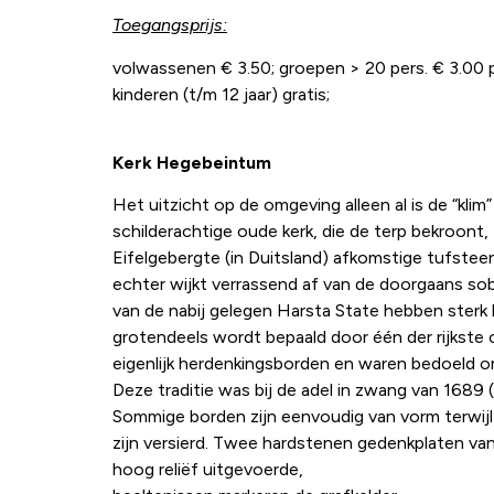
Toegangsprijs:
volwassenen € 3.50; groepen > 20 pers. € 3.00 p
kinderen (t/m 12 jaar) gratis;
Kerk Hegebeintum
Het uitzicht op de omgeving alleen al is de “klim
schilderachtige oude kerk, die de terp bekroont,
Eifelgebergte (in Duitsland) afkomstige tufstee
echter wijkt verrassend af van de doorgaans so
van de nabij gelegen Harsta State hebben sterk 
grotendeels wordt bepaald door één der rijkste 
eigenlijk herdenkingsborden en waren bedoeld o
Deze traditie was bij de adel in zwang van 1689
Sommige borden zijn eenvoudig van vorm terwijl an
zijn versierd. Twee hardstenen gedenkplaten va
hoog reliëf uitgevoerde,