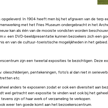
fs opgeleverd. In 1904 heeft men bij het afgraven van de terp
samenwerking met het Fries Museum ondergebracht in het Arch
 eeuw kan als één van de mooiste vondsten worden beschouwd
 D.m.v. een DVD-beeldpresentatie kunnen bezoekers zich een g
is en van de cultuur-toeristische mogelijkheden in het gebied.
rscentrum zijn een tweetal exposities te bezichtigen. Deze e
olieschilderijen, pentekeningen, foto’s al dan niet in seriever
tretten etc.
 geheel anders te exposeren zodat er ook een diversiteit aan b
dt wel getracht een expositie te vinden wat ook bij het geheel
evens zijn of haar werk of verzameling te verkopen.
n ook weer ten goede komt aan het bezoekerscentrum.