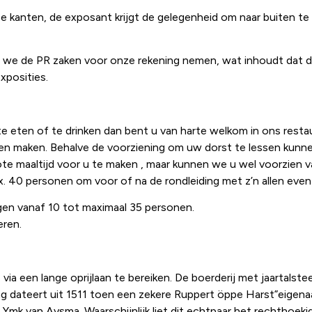
e kanten, de exposant krijgt de gelegenheid om naar buiten te
 we de PR zaken voor onze rekening nemen, wat inhoudt dat d
posities.
e eten of te drinken dan bent u van harte welkom in ons restau
nnen maken. Behalve de voorziening om uw dorst te lessen kunn
te maaltijd voor u te maken , maar kunnen we u wel voorzien 
40 personen om voor of na de rondleiding met z’n allen even 
en vanaf 10 tot maximaal 35 personen.
eren.
via een lange oprijlaan te bereiken. De boerderij met jaartalst
g dateert uit 1511 toen een zekere Ruppert öppe Harst”eigena
mk van Aysma. Waarschijnlijk liet dit echtpaar het rechthoek