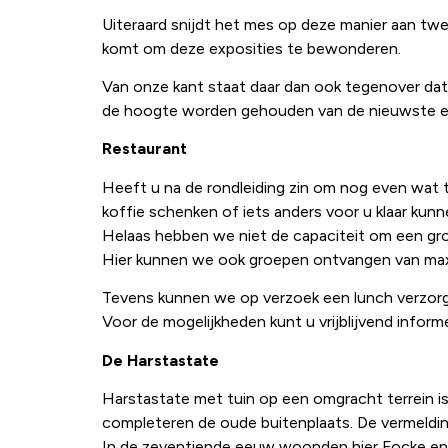
Uiteraard snijdt het mes op deze manier aan twe
komt om deze exposities te bewonderen.
Van onze kant staat daar dan ook tegenover dat
de hoogte worden gehouden van de nieuwste ex
Restaurant
Heeft u na de rondleiding zin om nog even wat t
koffie schenken of iets anders voor u klaar ku
Helaas hebben we niet de capaciteit om een gro
Hier kunnen we ook groepen ontvangen van max. 
Tevens kunnen we op verzoek een lunch verzorg
Voor de mogelijkheden kunt u vrijblijvend inform
De Harstastate
Harstastate met tuin op een omgracht terrein is 
completeren de oude buitenplaats. De vermeldin
In de zeventiende eeuw woonden hier Focke en Y