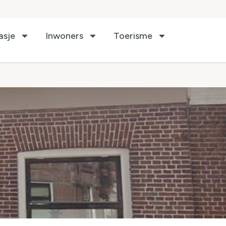
asje
Inwoners
Toerisme