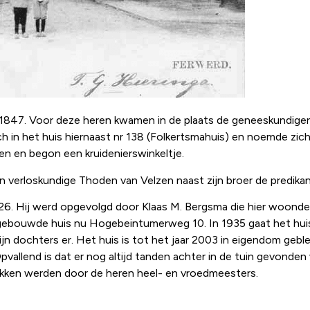
s in 1847. Voor deze heren kwamen in de plaats de geneeskundi
h in het huis hiernaast nr 138 (Folkertsmahuis) en noemde zich
en en begon een kruidenierswinkeltje.
n verloskundige Thoden van Velzen naast zijn broer de predika
926. Hij werd opgevolgd door Klaas M. Bergsma die hier woonde e
wgebouwde huis nu Hogebeintumerweg 10. In 1935 gaat het huis 
jn dochters er. Het huis is tot het jaar 2003 in eigendom geblev
allend is dat er nog altijd tanden achter in de tuin gevonden 
okken werden door de heren heel- en vroedmeesters.