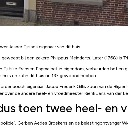
er Jasper Tjisses eigenaar van dit huis.
eweest bij een zekere Philippus Meinderts. Later (1768) is Trij
Tjitske Fransen Papma het in eigendom, verhuurden het en geb
 huis en zal in dit huis nr. 137 gewoond hebben.
rdenbosch eigenaar. Jacob Frederik Gillis zoon van de Blijaer he
nover de andere heel- en vroedmeester Rienk Jans van der Lei
dus toen twee heel- en 
n policie”, Gerben Aedes Broekens en de belastingontvanger W