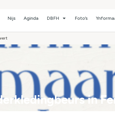
Nijs
Aginda
DBFH
Foto’s
Ynforma
wert
derkledingbeurs in Fe