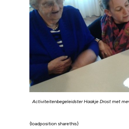
Activiteitenbegeleidster Haakje Drost met mev
{loadposition sharethis}