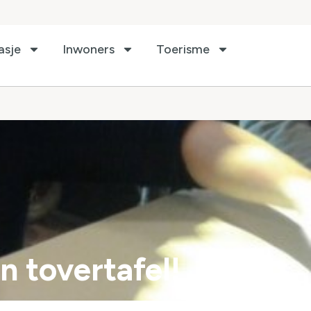
asje
Inwoners
Toerisme
 tovertafel!