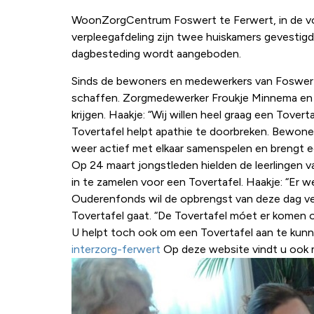
WoonZorgCentrum Foswert te Ferwert, in de volk
verpleegafdeling zijn twee huiskamers gevesti
dagbesteding wordt aangeboden.
Sinds de bewoners en medewerkers van Foswert e
schaffen. Zorgmedewerker Froukje Minnema en a
krijgen. Haakje: “Wij willen heel graag een Tov
Tovertafel helpt apathie te doorbreken. Bewoners
weer actief met elkaar samenspelen en brengt een
Op 24 maart jongstleden hielden de leerlingen 
in te zamelen voor een Tovertafel. Haakje: “Er 
Ouderenfonds wil de opbrengst van deze dag ve
Tovertafel gaat. “De Tovertafel móet er komen
U helpt toch ook om een Tovertafel aan te kun
interzorg-ferwert
Op deze website vindt u ook m