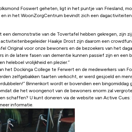
smond Foswert geheten, ligt in het puntje van Friesland, mooi
gd en in het WoonZorgCentrum bevindt zich een dagactiviteite
en demonstratie van de Tovertafel hebben gekregen, zijn zij 
ctiviteitenbegeleider Haakje Drost zijn daarom een crowdfund
ertafel Original voor onze bewoners en de bezoekers van het d
 in de latere fasen van dementie kunnen passief zijn en een be
 heleboel vrolijkheid en plezier.”
van het Dockinga College te Ferwert en de medewerkers van Fo
werden zelfgebakken taarten verkocht, er werd gesjoeld en me
rdubbelen!” Binnenkort wordt er bovendien een bingomiddag 
 omdat die het woongenot van de bewoners enorm zal vergrote
nen schaffen? U kunt doneren via de website van Active Cues:
eer informatie.