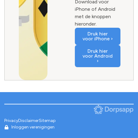
Download voor
iPhone of Android
met de knoppen
hieronder.
Druk hier
voor iPhone ›
Druk hier
voor Android
›
Privacy
Disclaimer
Sitemap
Inloggen verenigingen