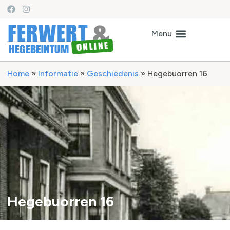
Home
»
Informatie
»
Geschiedenis
»
Hegebuorren 16
Hegebuorren 16