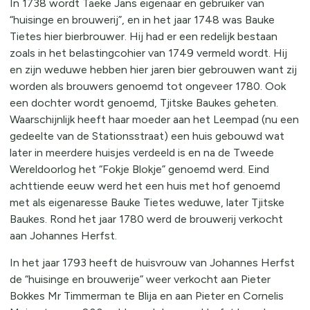
In 1738 wordt Taeke Jans eigenaar en gebruiker van
“huisinge en brouwerij”, en in het jaar 1748 was Bauke
Tietes hier bierbrouwer. Hij had er een redelijk bestaan
zoals in het belastingcohier van 1749 vermeld wordt. Hij
en zijn weduwe hebben hier jaren bier gebrouwen want zij
worden als brouwers genoemd tot ongeveer 1780. Ook
een dochter wordt genoemd, Tjitske Baukes geheten.
Waarschijnlijk heeft haar moeder aan het Leempad (nu een
gedeelte van de Stationsstraat) een huis gebouwd wat
later in meerdere huisjes verdeeld is en na de Tweede
Wereldoorlog het “Fokje Blokje” genoemd werd. Eind
achttiende eeuw werd het een huis met hof genoemd
met als eigenaresse Bauke Tietes weduwe, later Tjitske
Baukes. Rond het jaar 1780 werd de brouwerij verkocht
aan Johannes Herfst.
In het jaar 1793 heeft de huisvrouw van Johannes Herfst
de “huisinge en brouwerije” weer verkocht aan Pieter
Bokkes Mr Timmerman te Blija en aan Pieter en Cornelis