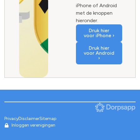
iPhone of Android
met de knoppen
hieronder.
Druk hier
voor iPhone ›
Druk hier
voor Android
›
Privacy
Disclaimer
Sitemap
Inloggen verenigingen