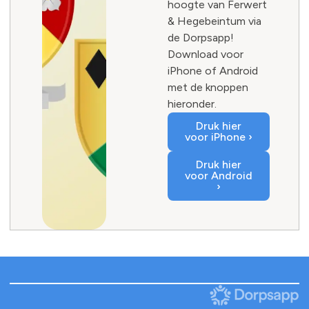
hoogte van Ferwert
& Hegebeintum via
de Dorpsapp!
Download voor
iPhone of Android
met de knoppen
hieronder.
Druk hier
voor iPhone ›
Druk hier
voor Android
›