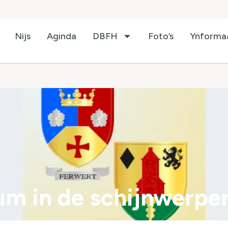
Nijs
Aginda
DBFH
Foto’s
Ynforma
m in de schijnwerpe