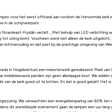
lampen voor het eerst officieel aan rondom de Hervormde kerk
e in de schijnwerpers.
 Noardeast-Fryslân vertelt: ,,Met behulp van LED verlichting w
g tot uiting komt. Voorheen werd niet alleen de kerk uitgelicht
r lichtvervuiling en dat past bij de prachtige omgeving van 
 Breda in Hegebeintum een meesterwerk gerealiseerd. Mark van 
ar middeleeuwse panden zijn geen alledaagse kost. We wilden 
 van de kerk goed uit te lichten. En dat is goed gelukt! Het is 
ergiezuinig. We verwachten een energiebesparing van 80% ten o
 Tijdens dit wereldwijde evenement gaan de lampen een uur lang