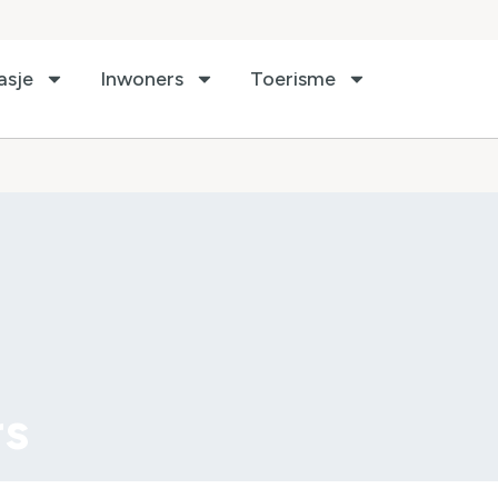
asje
Inwoners
Toerisme
rs