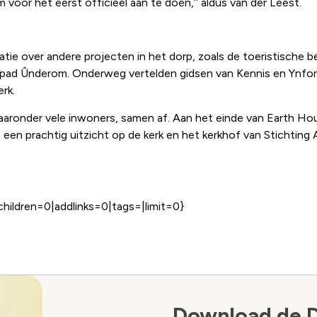
oor het eerst officieel aan te doen,’’ aldus van der Leest.
ie over andere projecten in het dorp, zoals de toeristische b
et pad Ûnderom. Onderweg vertelden gidsen van Kennis en Ynf
erk.
aaronder vele inwoners, samen af. Aan het einde van Earth Hou
een prachtig uitzicht op de kerk en het kerkhof van Stichting A
children=0|addlinks=0|tags=|limit=0}
Download de 