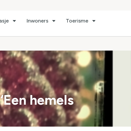
asje
Inwoners
Toerisme
r ‘Een hemels