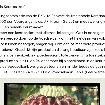
ls Kerstpakket’
gscommissie van de PKN te Ferwert de traditionele Kerstnac
2.00 uur. Voorganger is ds. J.F. Kroon (Garyp) en medewerkin
 ‘Een hemels Kerstpakket’.
dereen een kerstpakket met allemaal lekkernijen. Ook in onze g
 een beroep doen op de Voedselbank om het hele gezin van vo
te kunnen bezorgen, vragen wij u om een of meerdere product
ienst. Geschikt zijn producten die lang houdbaar zijn, zoals k
ne bonen, pannenkoekmix, poedersuiker, toiletpapier of uitdeelza
roducten kunt u op 24 december bij binnenkomst in de kerk in
t u de Voedselbank wel graag steunen en minder bedeelde gezin
L39 TRIO 0776 4786 13 t.n.v. Voedselbank L en F (Leeuwarder