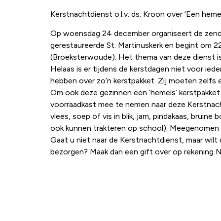
Kerstnachtdienst o.l.v. ds. Kroon over ‘Een heme
Op woensdag 24 december organiseert de zendin
gerestaureerde St. Martinuskerk en begint om 2
(Broeksterwoude). Het thema van deze dienst is
Helaas is er tijdens de kerstdagen niet voor ie
hebben over zo’n kerstpakket. Zij moeten zelfs
Om ook deze gezinnen een ‘hemels’ kerstpakket 
voorraadkast mee te nemen naar deze Kerstnachtd
vlees, soep of vis in blik, jam, pindakaas, brui
ook kunnen trakteren op school). Meegenomen p
Gaat u niet naar de Kerstnachtdienst, maar wil
bezorgen? Maak dan een gift over op rekening N