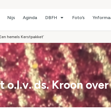
Nijs
Aginda
DBFH
Foto’s
Ynforma
 ‘Een hemels Kerstpakket’
 o.l.v. ds. Kroon ove