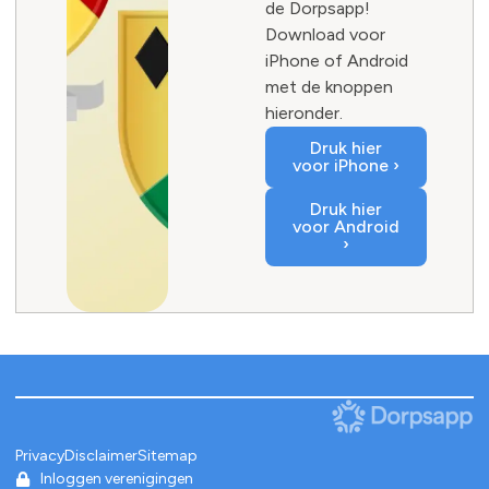
de Dorpsapp!
Download voor
iPhone of Android
met de knoppen
hieronder.
Druk hier
voor iPhone ›
Druk hier
voor Android
›
Privacy
Disclaimer
Sitemap
Inloggen verenigingen