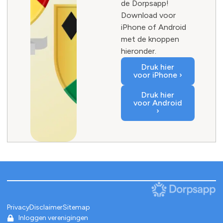
de Dorpsapp!
Download voor
iPhone of Android
met de knoppen
hieronder.
Druk hier
voor iPhone ›
Druk hier
voor Android
›
Privacy
Disclaimer
Sitemap
Inloggen verenigingen