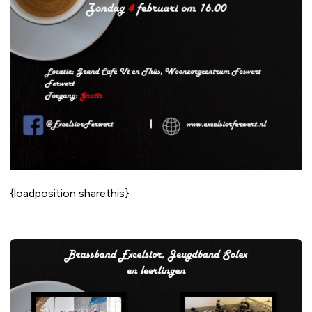
{loadposition sharethis}