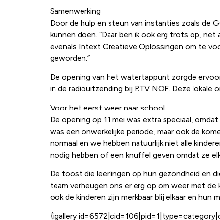
Samenwerking
Door de hulp en steun van instanties zoals de
kunnen doen. “Daar ben ik ook erg trots op, net
evenals Intext Creatieve Oplossingen om te voorz
geworden.”
De opening van het watertappunt zorgde ervoor d
in de radiouitzending bij RTV NOF. Deze lokal
Voor het eerst weer naar school
De opening op 11 mei was extra speciaal, omdat 
was een onwerkelijke periode, maar ook de kome
normaal en we hebben natuurlijk niet alle kindere
nodig hebben of een knuffel geven omdat ze el
De toost die leerlingen op hun gezondheid en di
team verheugen ons er erg op om weer met de ki
ook de kinderen zijn merkbaar blij elkaar en hun 
{igallery id=6572|cid=106|pid=1|type=category|