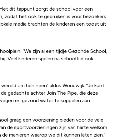
 Met dit tappunt zorgt de school voor een
n, zodat het ook te gebruiken is voor bezoekers
lokale media brachten de kinderen een toost uit
oolplein. “We zijn al een tijdje Gezonde School,
ij. Veel kinderen spelen na schooltijd ook
e wereld om hen heen” aldus Woudwijk. “Je kunt
k de gedachte achter Join The Pipe, die deze
bewegen en gezond water te koppelen aan
hool graag een voorziening bieden voor de vele
van de sportvoorzieningen zijn van harte welkom
n de manieren waarop we dit kunnen laten zien.”