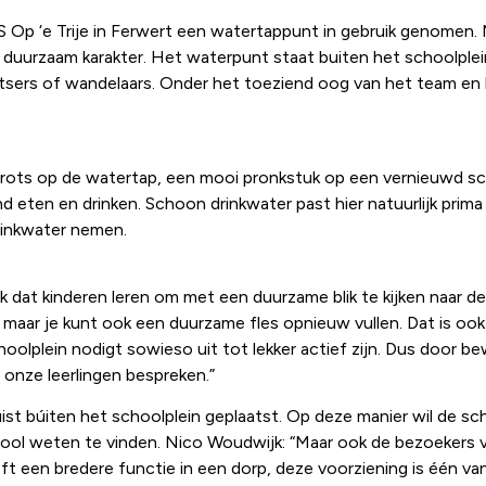
 Op ‘e Trije in Ferwert een watertappunt in gebruik genomen.
 duurzaam karakter. Het waterpunt staat buiten het schoolplei
etsers of wandelaars. Onder het toeziend oog van het team en 
trots op de watertap, een mooi pronkstuk op een vernieuwd sch
ten en drinken. Schoon drinkwater past hier natuurlijk prima b
drinkwater nemen.
 dat kinderen leren om met een duurzame blik te kijken naar d
n, maar je kunt ook een duurzame fles opnieuw vullen. Dat is oo
lplein nodigt sowieso uit tot lekker actief zijn. Dus door 
nze leerlingen bespreken.”
uist búiten het schoolplein geplaatst. Op deze manier wil de sc
chool weten te vinden. Nico Woudwijk: “Maar ook de bezoekers 
t een bredere functie in een dorp, deze voorziening is één va