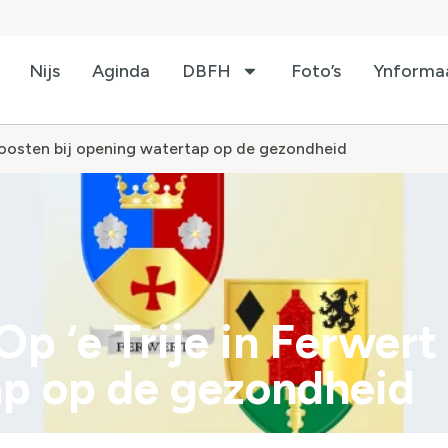
Nijs
Aginda
DBFH
Foto’s
Ynforma
 toosten bij opening watertap op de gezondheid
p ‘e Trije in Ferwert 
p op de gezondheid