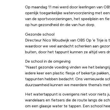
Op maandag 11 mei werd door leerlingen van OBS
openlijk toegankelijke watervoorziening met een
van de sportvoorzieningen, het speelplein en fi
op hun gezondheid én die van hun dorp.
Gezonde school
Directeur Nico Woudwijk van OBS Op ‘e Trije is 
waardoor we veel aandacht schenken aan gezond e
buiten, door het tappunt kunnen ze altijd vers 
De school in de omgeving
“Naast gezonde voeding vinden we het belangrijk
iedere keer een plastic flesje of bekertje pakke
tappunten hebben bedacht. Ons vernieuwde schoo
duurzaamheid kunnen we meerdere thema’s met o
Het watertappunt is overigens niet voor niets j
wandelaars en fietsers die de route langs de s
om een glaasje water te tappen. Een school heef