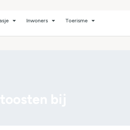
asje
Inwoners
Toerisme
toosten bij