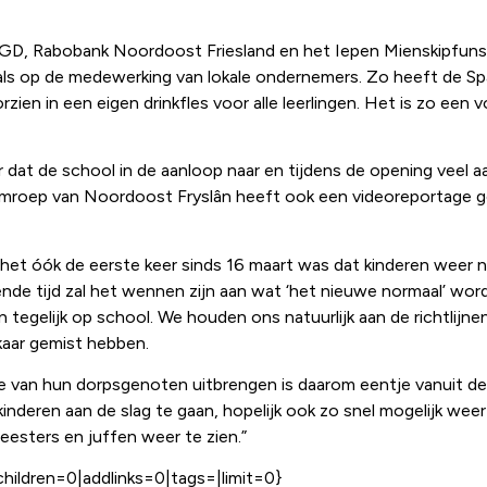
 GGD, Rabobank Noordoost Friesland en het Iepen Mienskipfuns
 als op de medewerking van lokale ondernemers. Zo heeft de Spa
ien in een eigen drinkfles voor alle leerlingen. Het is zo een
at de school in de aanloop naar en tijdens de opening veel aa
e omroep van Noordoost Fryslân heeft ook een videoreportage
het óók de eerste keer sinds 16 maart was dat kinderen weer na
nde tijd zal het wennen zijn aan wat ‘het nieuwe normaal’ wo
n tegelijk op school. We houden ons natuurlijk aan de richtlijne
kaar gemist hebben.
e van hun dorpsgenoten uitbrengen is daarom eentje vanuit de 
nderen aan de slag te gaan, hopelijk ook zo snel mogelijk we
meesters en juffen weer te zien.”
children=0|addlinks=0|tags=|limit=0}