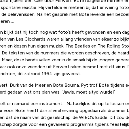
) Bote tijdens een kuier door Ferwert. Bote reageerde meteen 
n spontane reactie. Hij vertelde er meteen bij dat er weinig fot
en de belevenissen. Na het gesprek met Bote leverde een bezoe
ceren….
blijkt dat hij toch nog wat foto’s heeft gevonden en een dag l
den van Les Clochards waren al lang vrienden van elkaar zo blijk
eren en kiezen hun eigen muziek. The Beatles en The Rolling St
k. De teksten van de nummers die worden geschreven, de haardr
 Maar, deze bands vallen zeer in de smaak bij de jongere gene
maar ook onze vrienden uit Ferwert raken besmet met dit virus.
richten, dit zal rond 1964 zijn geweest.
rt, Durk van de Meer en Bote Bouma. Pyt trof Bote tijdens e
rd gedaan wat ons plan was. ‘Jawis, moat altyd wurde!’
eelt er niemand een instrument… Natuurlijk is dit op te lossen
klaar voor. Bote heeft dan al veel ervaring opgedaan als drumme
eren dat de naam van dit gezelschap ‘de WIBO’s luidde. Dit zou
ezelschap zorgde voor een gevarieerd programma tijdens feestel