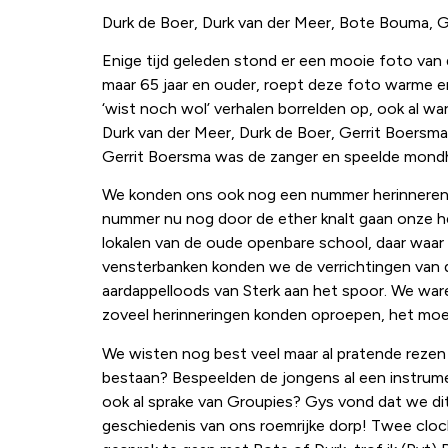
Durk de Boer, Durk van der Meer, Bote Bouma, G
Enige tijd geleden stond er een mooie foto van
maar 65 jaar en ouder, roept deze foto warme en
‘wist noch wol’ verhalen borrelden op, ook al w
Durk van der Meer, Durk de Boer, Gerrit Boersma
Gerrit Boersma was de zanger en speelde mondh
We konden ons ook nog een nummer herinneren d
nummer nu nog door de ether knalt gaan onze he
lokalen van de oude openbare school, daar waar
vensterbanken konden we de verrichtingen van 
aardappelloods van Sterk aan het spoor. We ware
zoveel herinneringen konden oproepen, het moe
We wisten nog best veel maar al pratende rezen
bestaan? Bespeelden de jongens al een instrum
ook al sprake van Groupies? Gys vond dat we di
geschiedenis van ons roemrijke dorp! Twee clo