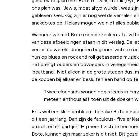
gesprek te gaan met Bote of Durk, trof ik (Pyt
ons plan was. ‘Jawis, moat altyd wurde’, was zij
gebleven. Gelukkig zijn er nog wel de verhalen 
anekdotes op. Helaas mogen we niet alles publi
Wanneer we met Bote rond de keukentafel zitten 
van deze afbeeldingen staan in dit verslag. De le
veel in de wereld. Jongeren beginnen zich te ro
hun op blues en rock and roll gebaseerde muzie
het brengt ouders en opvoeders in verlegenheid.
‘beatband’. Niet alleen in de grote steden dus, 
de koppen bij elkaar en besluiten een band op te 
Twee clochards wonen nog steeds in Ferwe
meteen enthousiast toen uit de doeken we
Er is wel een klein probleem, behalve Bote besp
dit een jaar lang. Dan zijn de fabulous- five er 
bruiloften en partijen. Hij meent zich te herinn
Bote, kunnen zijn maar zeker is dit niet. Dit g