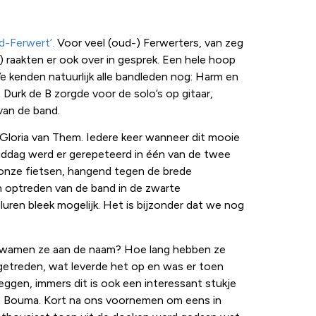
d-Ferwert’.
Voor veel (oud-) Ferwerters, van zeg
 raakten er ook over in gesprek. Een hele hoop
e kenden natuurlijk alle bandleden nog: Harm en
Durk de B zorgde voor de solo’s op gitaar,
van de band.
loria van Them. Iedere keer wanneer dit mooie
iddag werd er gerepeteerd in één van de twee
 onze fietsen, hangend tegen de brede
 optreden van de band in de zwarte
uren bleek mogelijk. Het is bijzonder dat we nog
e kwamen ze aan de naam? Hoe lang hebben ze
etreden, wat leverde het op en was er toen
gen, immers dit is ook een interessant stukje
te Bouma. Kort na ons voornemen om eens in