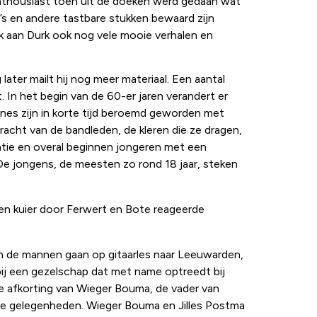
enthousiast toen uit de doeken werd gedaan wat
o’s en andere tastbare stukken bewaard zijn
k aan Durk ook nog vele mooie verhalen en
ater mailt hij nog meer materiaal. Een aantal
t. In het begin van de 60-er jaren verandert er
ones zijn in korte tijd beroemd geworden met
acht van de bandleden, de kleren die ze dragen,
ratie en overal beginnen jongeren met een
 De jongens, de meesten zo rond 18 jaar, steken
en kuier door Ferwert en Bote reageerde
 en de mannen gaan op gitaarles naar Leeuwarden,
r bij een gezelschap dat met name optreedt bij
 de afkorting van Wieger Bouma, de vader van
ijke gelegenheden. Wieger Bouma en Jilles Postma