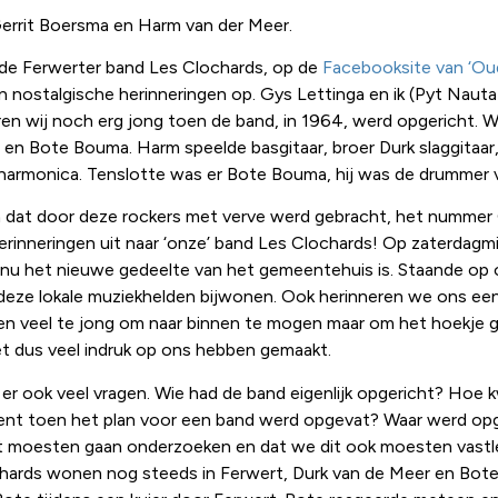
errit Boersma en Harm van der Meer.
 de Ferwerter band Les Clochards, op de
Facebooksite van ‘Ou
 nostalgische herinneringen op. Gys Lettinga en ik (Pyt Nauta)
aren wij noch erg jong toen de band, in 1964, werd opgericht. W
 en Bote Bouma. Harm speelde basgitaar, broer Durk slaggitaar, 
armonica. Tenslotte was er Bote Bouma, hij was de drummer 
at door deze rockers met verve werd gebracht, het nummer G
rinneringen uit naar ‘onze’ band Les Clochards! Op zaterdagm
 nu het nieuwe gedeelte van het gemeentehuis is. Staande op
deze lokale muziekhelden bijwonen. Ook herinneren we ons een
n veel te jong om naar binnen te mogen maar om het hoekje gl
t dus veel indruk op ons hebben gemaakt.
 er ook veel vragen. Wie had de band eigenlijk opgericht? Ho
ent toen het plan voor een band werd opgevat? Waar werd opg
t moesten gaan onderzoeken en dat we dit ook moesten vastleg
chards wonen nog steeds in Ferwert, Durk van de Meer en Bo